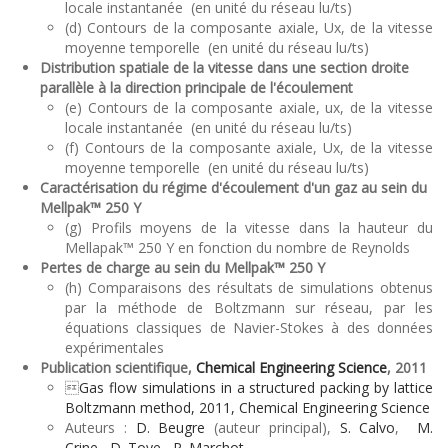
locale instantanée (en unité du réseau lu/ts)
(d) Contours de la composante axiale, Ux, de la vitesse
moyenne temporelle (en unité du réseau lu/ts)
Distribution spatiale de la vitesse dans une section droite
parallèle à la direction principale de l'écoulement
(e) Contours de la composante axiale, ux, de la vitesse
locale instantanée (en unité du réseau lu/ts)
(f) Contours de la composante axiale, Ux, de la vitesse
moyenne temporelle (en unité du réseau lu/ts)
Caractérisation du régime d'écoulement d'un gaz au sein du
Mellpak™ 250 Y
(g) Profils moyens de la vitesse dans la hauteur du
Mellapak™ 250 Y en fonction du nombre de Reynolds
Pertes de charge au sein du Mellpak™ 250 Y
(h) Comparaisons des résultats de simulations obtenus
par la méthode de Boltzmann sur réseau, par les
équations classiques de Navier-Stokes à des données
expérimentales
Publication scientifique,
Chemical Engineering Science
, 2011

Gas flow simulations in a structured packing by lattice
Boltzmann method, 2011, Chemical Engineering Science
Auteurs :
D. Beugre
(auteur principal),
S. Calvo
,
M.
Crine
,
D. Toye
,
P. Marchot