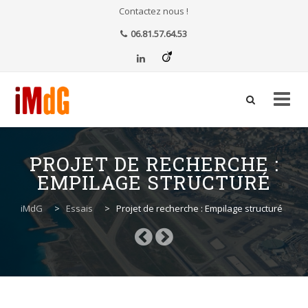
Contactez nous !
06.81.57.64.53
Aller
au
PROJET DE RECHERCHE :
contenu
EMPILAGE STRUCTURÉ
iMdG
>
Essais
>
Projet de recherche : Empilage structuré