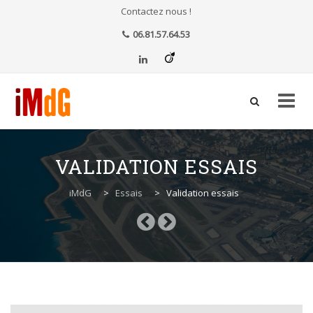
Contactez nous !
06.81.57.64.53
Aller
au
VALIDATION ESSAIS
contenu
iMdG
>
Essais
>
Validation essais