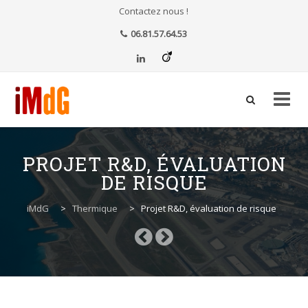
Contactez nous !
06.81.57.64.53
Aller
au
PROJET R&D, ÉVALUATION
contenu
DE RISQUE
iMdG
>
Thermique
>
Projet R&D, évaluation de risque