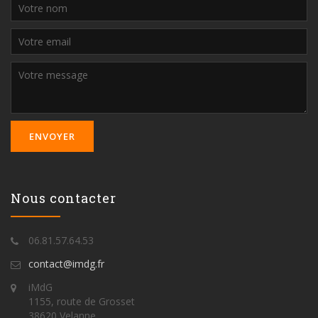
Nous contacter
06.81.57.64.53
contact@imdg.fr
iMdG
1155, route de Grosset
38620 Velanne